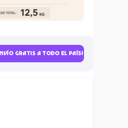
ATIS A TODO EL PAÍS!
💳 12 CUOTAS S