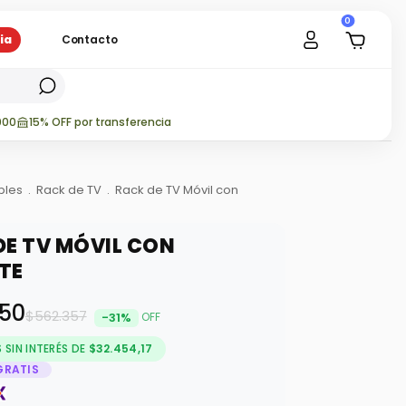
0
ia
Contacto
000
15% OFF por transferencia
bles
.
Rack de TV
.
Rack de TV Móvil con
DE TV MÓVIL CON
TE
450
$562.357
-
31
%
OFF
SIN INTERÉS DE
$32.454,17
GRATIS