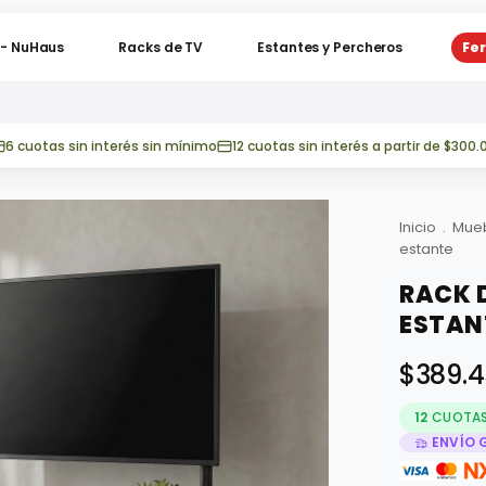
o - NuHaus
Racks de TV
Estantes y Percheros
Fer
6 cuotas sin interés sin mínimo
12 cuotas sin interés a partir de $300.
Inicio
.
Mue
estante
RACK 
ESTAN
$389.
12
CUOTAS 
ENVÍO 