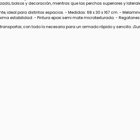
zado, bolsos y decoración, mientras que las perchas superiores y latera
te, ideal para distintos espacios. - Medidas: 68 x 30 x 167 cm. - Melami
 estabilidad. - Pintura epoxi semi mate microtexturada. - Regatones p
ransportar, con todo lo necesario para un armado rápido y sencillo. ¡Su