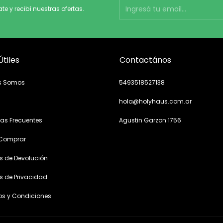
ate y recibí nuestras ofertas.
Útiles
Contactános
s Somos
5493518527138
hola@holyhaus.com.ar
as Frecuentes
Agustin Garzon 1756
Comprar
as de Devolución
as de Privacidad
os y Condiciones