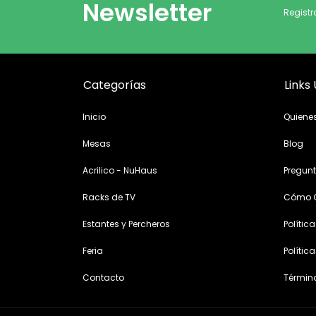
Newsletter
Registr
Categorías
Links 
Inicio
Quiene
Mesas
Blog
Acrilico - NuHaus
Pregunt
Racks de TV
Cómo 
Estantes y Percheros
Polític
Feria
Polític
Contacto
Términ