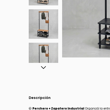
Descripción
🧥
Perchero + Zapatero Industrial
Organizá la entr