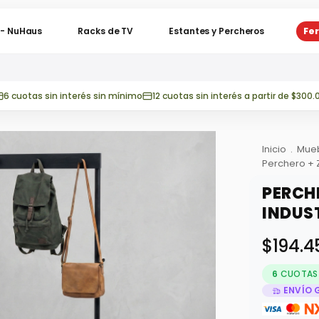
o - NuHaus
Racks de TV
Estantes y Percheros
Fer
6 cuotas sin interés sin mínimo
12 cuotas sin interés a partir de $300.
Inicio
.
Mue
Perchero + Z
PERCH
INDUST
$194.4
6
CUOTAS 
ENVÍO 