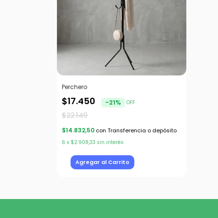
Perchero
$17.450
-
21
%
OFF
$22.149
$14.832,50
con
Transferencia o depósito
6
x
$2.908,33
sin interés