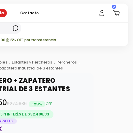
0
ia
Contacto
000
15% OFF por transferencia
bles
.
Estantes y Percheros
.
Percheros
.
apatero Industrial de 3 estantes
ERO + ZAPATERO
RIAL DE 3 ESTANTES
50
$274.636
-
29
%
OFF
SIN INTERÉS DE
$32.408,33
GRATIS